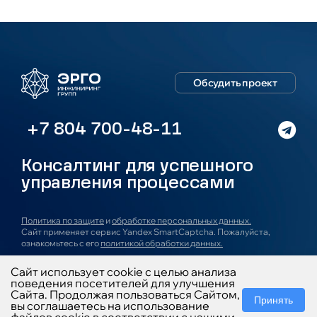
Обсудить проект
+7 804 700-48-11
Консалтинг для успешного
управления процессами
Политика по защите
и
обработке персональных данных.
Сайт применяет сервис Yandex SmartCaptcha. Пожалуйста,
ознакомьтесь с его
политикой обработки данных.
Сайт использует cookie с целью анализа
О компании
Услуги
Проекты
Блог
Новости
поведения посетителей для улучшения
Карьера
Контакты
Сайта. Продолжая пользоваться Сайтом,
Принять
вы соглашаетесь на использование