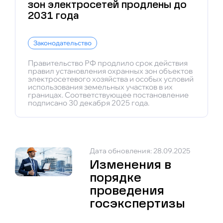
зон электросетей продлены до
2031 года
Законодательство
Правительство РФ продлило срок действия
правил установления охранных зон объектов
электросетевого хозяйства и особых условий
использования земельных участков в их
границах. Соответствующее постановление
подписано 30 декабря 2025 года.
Дата обновления: 28.09.2025
Изменения в
порядке
проведения
госэкспертизы