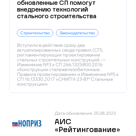
обновленные СП помогут
внедрению технологий
стального строительства
Строительство
Законодательство
Вступили в действие сразу два
актуализированных свода правил (СП),
регламентирующих проектирование
стальных строительных конструкций, —
Изменение №3 к СП 266.1325800.2016
«Конструкции сталежелезобетонные.
Правила проектирования» и Изменение №5 к
СП 16.13330.2017 «СНИП II-23-81* Стальные
конструкции».
Дата обновления: 25.08.2023
АИС
«Рейтингование»