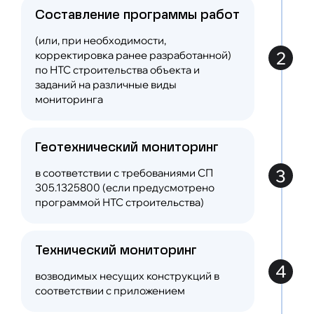
Cоставление программы работ
Разработка геотехнического прогноза в
условиях существующей застройки
(или, при необходимости,
2
корректировка ранее разработанной)
по НТС строительства объекта и
Выполнение прогнозных
заданий на различные виды
теплотехнических расчетов грунтов в
мониторинга
условиях вечной мерзлоты
Геотехнический мониторинг
Корректировка существующих расчетных
схем с целью оптимизации
3
в соответствии с требованиями СП
металлоемкости и бетоноёмкости
сооружений.
305.1325800 (если предусмотрено
программой НТС строительства)
Технический мониторинг
4
возводимых несущих конструкций в
соответствии с приложением