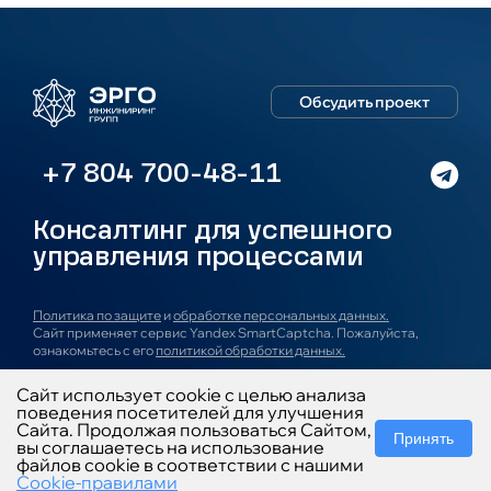
Обсудить проект
+7 804 700-48-11
Консалтинг для успешного
управления процессами
Политика по защите
и
обработке персональных данных.
Сайт применяет сервис Yandex SmartCaptcha. Пожалуйста,
ознакомьтесь с его
политикой обработки данных.
Сайт использует cookie с целью анализа
О компании
Услуги
Проекты
Блог
Новости
поведения посетителей для улучшения
Карьера
Контакты
Сайта. Продолжая пользоваться Сайтом,
Принять
вы соглашаетесь на использование
файлов cookie в соответствии с нашими
Cookie-правилами