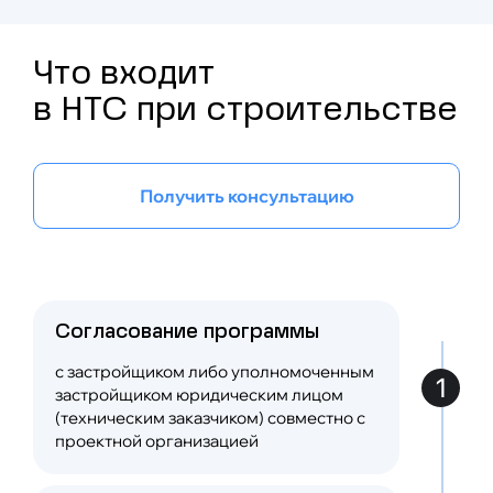
строительства и эксплуатации
Что входит
Разработка программы научно-
технического сопровождения
в НТС при строительстве
строительства
Разработка программы геотехнического
Получить консультацию
мониторинга
Разработка рекомендаций по назначению
аэродинамических коэффициентов
согласно СП 20.13330.2016
Cогласование программы
с застройщиком либо уполномоченным
1
застройщиком юридическим лицом
Разработка рекомендаций по снижению
сейсмического воздействия при
(техническим заказчиком) совместно с
сейсмическом воздействии свыше 9
проектной организацией
баллов