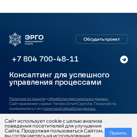
Обсудить проект
+7 804 700-48-11
Консалтинг для успешного
управления процессами
Политика по защите
и
обработке персональных данных.
Сайт применяет сервис Yandex SmartCaptcha. Пожалуйста,
ознакомьтесь с его
политикой обработки данных.
Сайт использует cookie с целью анализа
О компании
Услуги
Проекты
Блог
Новости
поведения посетителей для улучшения
Карьера
Контакты
Сайта. Продолжая пользоваться Сайтом,
Принять
вы соглашаетесь на использование