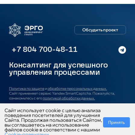
Обсудить проект
+7 804 700-48-11
Консалтинг для успешного
управления процессами
Политика по защите
и
обработке персональных данных.
Сайт применяет сервис Yandex SmartCaptcha. Пожалуйста,
ознакомьтесь с его
политикой обработки данных.
Сайт использует cookie с целью анализа
О компании
Услуги
Проекты
Блог
Новости
поведения посетителей для улучшения
Карьера
Контакты
Сайта. Продолжая пользоваться Сайтом,
Принять
вы соглашаетесь на использование
файлов cookie в соответствии с нашими
Cookie-правилами