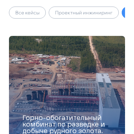
Все кейсы
Проектный инжиниринг
Ау
Горно-обогатительный
комбинат по разведке и
добыче рудного золота.