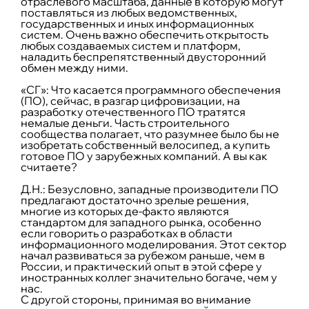
отраслевого масштаба, данные в которую могут
поставляться из любых ведомственных,
государственных и иных информационных
систем. Очень важно обеспечить открытость
любых создаваемых систем и платформ,
наладить беспрепятственный двусторонний
обмен между ними.
«СГ»: Что касается программного обеспечения
(ПО), сейчас, в разгар цифровизации, на
разработку отечественного ПО тратятся
немалые деньги. Часть строительного
сообщества полагает, что разумнее было бы не
изобретать собственный велосипед, а купить
готовое ПО у зарубежных компаний. А вы как
считаете?
Д.Н.:
Безусловно, западные производители ПО
предлагают достаточно зрелые решения,
многие из которых де-факто являются
стандартом для западного рынка, особенно
если говорить о разработках в области
информационного моделирования. Этот сектор
начал развиваться за рубежом раньше, чем в
России, и практический опыт в этой сфере у
иностранных коллег значительно богаче, чем у
нас.
С другой стороны, принимая во внимание