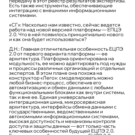
передачу в этот реестр результатов экспертизы.
Есть также инструменты, обеспечивающие
интеграцию с внешними информационными
системами.
«СГ»: Насколько нам известно, сейчас ведется
работа над новой версией платформы — ЕПЦЭ
2.0. Что в ней появилось принципиально нового
и как она будет использоваться?
Д.Н.:
Главная отличительная особенность ЕЦПЭ
2.0 от первого варианта платформы — ее
архитектура. Платформа ориентирована на
модульность, ее можно адаптировать под нужды
и процессы различных организаций и отдельных
экспертов. В этом плане она похожа на
конструктор «Лего»: смоделировать можно
любой бизнес-процесс, обеспечив его
автоматизацию и обмен данными с любыми
функциональными блоками как внутри системы,
так и вне ее. Единая универсальная
интеграционная шина, микросервисная
архитектура, интерфейсы обмена данными с
государственными, ведомственными и
автономными информационными системами,
высокая доступность и механизмы контроля
доступа и защиты данных — вот только часть
ключевых особенностей будущей ЕЦПЭ 2.0.