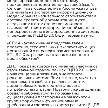
моделирования, переход к которому
подкрепляется нормативно-правовой базой.
Сегодня Главгосэкспертиза России уже готова
принимать на экспертизу информационную
модель объекта капитального строительства в
составе проектной документации, а уже
следующим шагом станет возможность
взаимодействия с информационной моделью
непосредственно в информационных системах
учреждения. И ЕЦПЭ 2.0 будет первая из них.
«СГ»: А каково мнение представителей
проектных, строительных и эксплуатирующих
организаций о перспективах использования
ЕПЦЭ 2.0 на различных этапах жизненного
цикла объектов?
Д.Н.:
Пока рано говорить о мнениях участников
строительной отрасли, так как ЕЦПЭ 2.0 — это
наша концепция развития, а не готовое
решение или система. Тем не менее, мы четко
осознаем, что любая отраслевая система
должна обязательно соответствовать
потребностям отрасли. Поэтому уже сегодня мы
создали рабочую группу по развитию
существующей платформы и в рамках этой
группы формируем функциональные
требования и «дорожную карту» развития ЕЦПЭ.