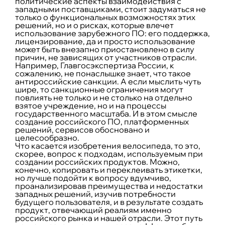
политические аспекты взаимодействия с
западными поставщиками, стоит задуматься не
только о функциональных возможностях этих
решений, но и о рисках, которые влечет
использование зарубежного ПО: его поддержка,
лицензирование, да и просто использование
может быть внезапно приостановлено в силу
причин, не зависящих от участников отрасли.
Например, Главгосэкспертиза России, к
сожалению, не понаслышке знает, что такое
антироссийские санкции. А если мыслить чуть
шире, то санкционные ограничения могут
повлиять не только и не столько на отдельно
взятое учреждение, но и на процессы
государственного масштаба. И в этом смысле
создание российского ПО, платформенных
решений, сервисов обосновано и
целесообразно.
Что касается изобретения велосипеда, то это,
скорее, вопрос к подходам, используемым при
создании российских продуктов. Можно,
конечно, копировать и переклеивать этикетки,
но лучше подойти к вопросу вдумчиво,
проанализировав преимущества и недостатки
западных решений, изучив потребности
будущего пользователя, и в результате создать
продукт, отвечающий реалиям именно
российского рынка и нашей отрасли. Этот путь