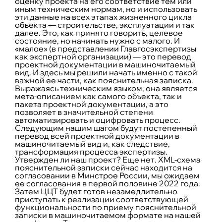
оценку проекта на его соответствие тем или
иным техническим нормам, но и использовать
эти данные на всех этапах жизненного цикла
объекта — строительстве, эксплуатации и так
далее. Это, как принято говорить, целевое
состояние, но начинать нужно с малого. И
«малое» (в представлении Главгосэкспертизы
как экспертной организации) — это перевод
проектной документации в машиночитаемый
вид. И здесь мы решили начать именно с такой
важной ее части, как пояснительная записка.
Выражаясь техническим языком, она является
мета-описанием как самого объекта, так и
пакета проектной документации, а это
позволяет в значительной степени
автоматизировать и оцифровать процесс.
Следующим нашим шагом будут постепенный
перевод всей проектной документации в
машиночитаемый вид и, как следствие,
трансформация процесса экспертизы.
Утвержден ли наш проект? Еще нет. XML-схема
пояснительной записки сейчас находится на
согласовании в Минстрое России, мы ожидаем
ее согласования в первой половине 2022 года.
Затем ЦЦТ будет готов незамедлительно
приступать к реализации соответствующей
функциональности по приему пояснительной
записки в машиночитаемом формате на нашей