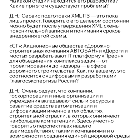
На какой стадии находится его разработка?
Какие при этом существуют проблемы?
Д.Н.:
Сервис подготовки XML ПЗ — это пока
лишь проект. Говорить о его целевом состоянии
можно будет после утверждения XML-схемы
пояснительной записки и понимания сроков
внедрения этой схемы.
«СГ»: Акционерные общества «Дорожно-
строительная компания АВТОБАН» и «Дороги и
мосты» разрабатывают IT-платформу «Преон»
для объединения комплекса задач — от
проектирования до надзора — в сфере
дорожного строительства. Как, по-вашему, это
соотносится с «цифровыми» разработками
Главгосэкспертизы России?
Д.Н.:
Очень радует, что компании,
госкорпорации и иные организации и
учреждения вкладывают силы и ресурсы в
развитие средств автоматизации и
цифровизации именно в тех областях
строительной отрасли, в которых они имеют
наибольшие компетенции. Здесь уместно
говорить о перспективах нашего
взаимодействия с такими компаниями и о
возможности создания единой цифровой среды