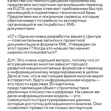
качестве системного решения проблемы мы
предлагаем экспертным организациям переход
на ЕЦПЭ, которая отвечает требованиям быстро
меняющейся нормативно-технической базы.
Предлагаем мы и локальные сервисы, которые
обеспечивают потребности экспертных
организаций в части работы с XML-
документами.
«СГ»: Одна из новых разработок вашего Центра
— пояснительные записки к проектной
документации в формате XML. Утвержден ли
этот проект? Когда это новшество начнет
широко использоваться?
Д.Н.:
Это очень хороший вопрос, потому что от
его решения во многом зависит процесс
развития машиночитаемых форматов и переход
к информационному моделированию в целом.
Дело в том, что в настоящее время многие верят
в стереотип, будто информационная модель —
это просто красивая 3D-картинка,
представляющая объект строительства в
различных плоскостях и разрезах. На самом же
деле информационная модель — это
совокупность структурированных данных,
которые доступны для машинного анализа. Они
позволяют провести не только экспертную