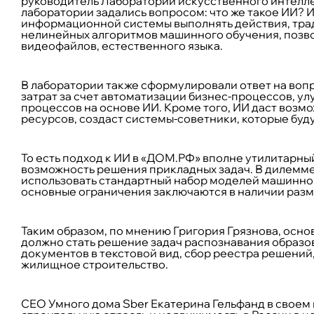
руководитель Лаборатории искусственного интелле
лаборатории задались вопросом: что же такое ИИ? И
информационной системы выполнять действия, тра
нелинейных алгоритмов машинного обучения, позво
видеофайлов, естественного языка.
В лаборатории также сформулировали ответ на вопр
затрат за счет автоматизации бизнес-процессов, у
процессов на основе ИИ. Кроме того, ИИ даст возмо
ресурсов, создаст системы-советники, которые буд
То есть подход к ИИ в «ДОМ.РФ» вполне утилитарны
возможность решения прикладных задач. В дилемме
использовать стандартный набор моделей машинно
основные ограничения заключаются в наличии разм
Таким образом, по мнению Григория Грязнова, осн
должно стать решение задач распознавания образов
документов в текстовой вид, сбор реестра решений
жилищное строительство.
СЕО Умного дома Sber Екатерина Гельфанд в своем