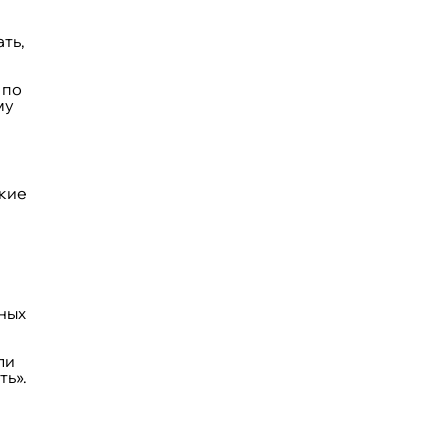
ть,
 по
му
акие
нных
ли
ть».