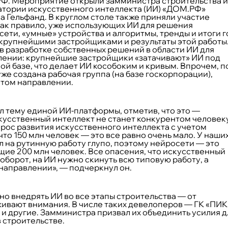
РФ. Мероприятие открыли замминистра строительства и
атории искусственного интеллекта (ИИ) «ДОМ.РФ»
а Гельфанд. В круглом столе также приняли участие
ак правило, уже использующих ИИ для решения
ети, «умные» устройства и алгоритмы, тренды и итоги г
крупнейшими застройщиками и результаты этой работы
в разработке собственных решений в области ИИ для
влении: крупнейшие застройщики «затачивают» ИИ под
 базе, что делает ИИ кособоким и кривым. Впрочем, п
 создана рабочая группа (на базе госкорпорации),
этом направлении.
 тему единой ИИ-платформы, отметив, что это ––
кусственный интеллект не станет конкурентом человек
рос развития искусственного интеллекта с учетом
о 150 млн человек — это все равно очень мало. У наши
л на рутинную работу глупо, поэтому нейросети — это
ие 200 млн человек. Все опасения, что искусственный
оборот, на ИИ нужно скинуть всю типовую работу, а
направлении», — подчеркнул он.
о внедрять ИИ во все этапы строительства — от
ивают внимания. В числе таких девелоперов — ГК «ПИК
p и другие. Замминистра призвал их объединить усилия д
 строительстве.