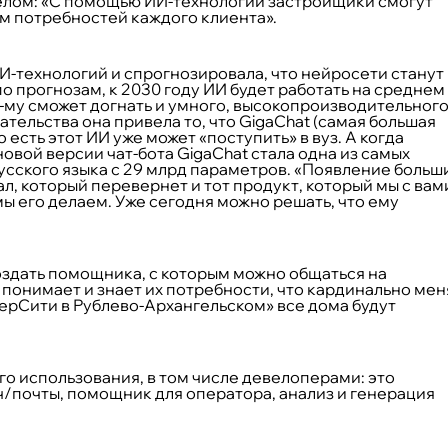
целом: «С помощью ИИ-технологий застройщики смогут
м потребностей каждого клиента».
-технологий и спрогнозировала, что нейросети станут 
 прогнозам, к 2030 году ИИ будет работать на среднем
-му сможет догнать и умного, высокопроизводительного
ательства она привела то, что GigaChat (самая большая
о есть этот ИИ уже может «поступить» в вуз. А когда
новой версии чат-бота GigaChat стала одна из самых
усского языка с 29 млрд параметров. «Появление больш
, который перевернет и тот продукт, который мы с вам
мы его делаем. Уже сегодня можно решать, что ему
оздать помощника, с которым можно общаться на
 понимает и знает их потребности, что кардинально мен
ерСити в Рублево-Архангельском» все дома будут
о использования, в том числе девелоперами: это
/почты, помощник для оператора, анализ и генерация