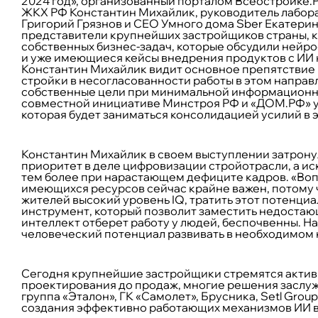
2024 год», организованный порталом Всеостройке.
ЖКХ РФ Константин Михайлик, руководитель лабор
Григорий Грязнов и СЕО Умного дома Sber Екатерин
представители крупнейших застройщиков страны, к
собственных бизнес-задач, которые обсудили нейрос
и уже имеющиеся кейсы внедрения продуктов с ИИ 
Константин Михайлик видит основное препятствие 
стройки в несогласованности работы в этом напра
собственные цели при минимальной информационной
совместной инициативе Минстроя РФ и «ДОМ.РФ» уже
которая будет заниматься консолидацией усилий в 
Константин Михайлик в своем выступлении затронул
приоритет в деле цифровизации стройотрасли, а ис
тем более при нарастающем дефиците кадров. «Воп
имеющихся ресурсов сейчас крайне важен, потому чт
жителей высокий уровень IQ, тратить этот потенциа
инструмент, который позволит заместить недостающ
интеллект отберет работу у людей, беспочвенны. На
человеческий потенциал развивать в необходимом 
Сегодня крупнейшие застройщики стремятся активн
проектирования до продаж, многие решения заслуж
группа «Эталон», ГК «Самолет», Брусника, Setl Grou
создания эффективно работающих механизмов ИИ в