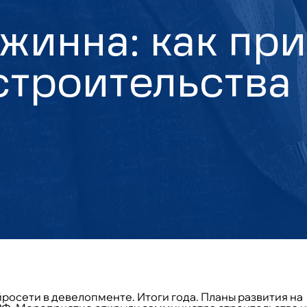
джинна: как пр
строительства
росети в девелопменте. Итоги года. Планы развития на