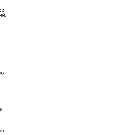
ор
ий,
но
е
ят