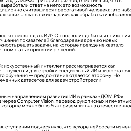
кта «ДОМ.РФ» Григорий Грязнов, отметивший, что в
 выработали ответ на него: это возможность
диционно считавшиеся прерогативой человека; это наб
ляющих решать такие задачи, как обработка изображен
ос: что может дать ИИ? Он позволит добиться снижения
лучшения показателей благодаря внедрению новых
жность решать задачи, на которые прежде не хватало
ут помогать в принятии решений.
й: искусственный интеллект рассматривается как
 — нужен ли для стройки специальный ИИ или достаточ
го обучения — предпочтение отдается второму. Но
еченных датасетов для задач стройотрасли.
овным направлением развития ИИ в рамках «ДОМ.РФ»
 через Computer Vision, перевод рукописных и печатных
, которые можно было бы «приземлить» на отечественно
 выступлении подчеркнула, что вскоре нейросети измен