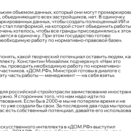
ьким объемом данных, который они могут промаркирова
, объединяющего всех застройщиков, нет. В одиночку
маркированных данных, чтобы создать полноценный ИИ и
же стал платформой, на которой стоит объединить работы
очень хотелось, чтобы все гранды присоединялись к это
лается в одиночку. При этом государство готово
необходимую работу по нормативно-правовой базе».
понять, какой творческий потенциал оставить людям, к
ллекту. Константин Михайлик подчеркнул: «Нам это
силы, проводить необходимую работу по нормативно-
участников. «ДОМ.РФ», Минстрой готовы в диалоге с
эту часть работы — менеджмент — на себя взять».
м для российской стройотрасли заимствование иностра
ужно. Я сторонник того, что нам надо идти по
твования. Если бы в 2000-е мы не потеряли время и не
то уже создали бы свои. За последние два года мы прош
ас есть собственный потенциал, давайте его использова
скусственного интеллекта в «ДОМ.РФ» выступил