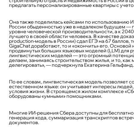
строительную отрасль и недвижимость в России в 
предлагать персонализированные квартиры с учето
Она также поделилась кейсами по использованию ИИ
России обыденностью уже в недалеком будущем — по
уровне человеческой производительности, а к 2040
лучшего в своей области человека. В качестве доказ
production-модель в России) сдал ЕГЭ на 67 баллов, т
GigaChat доработают, то и «окончить» его. Основой 
продвинутых больших языковых моделей (LLM) для р
лингвистических моделей — это огромный потенциал
делаем, занимаясь строительством жилья, и то, как 
делегировать», — подчеркнула Екатерина Гельфанд.
По ее словам, лингвистическая модель позволяет с
естественном языке: он учитывает интересы людей,
условия жизни. В строящемся жилом комплексе «Сб
оборудованы «умными» помощниками.
Многие ИИ-решения Сбера доступны для бесплатног
генерация кода, суммаризация транскриптов встреч
документов.