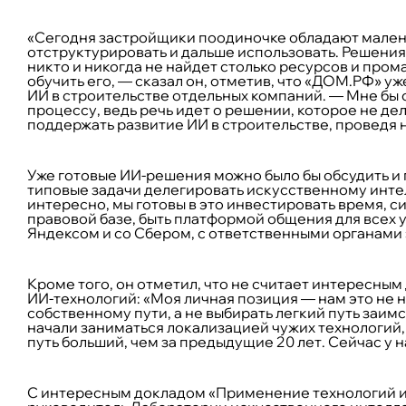
«Сегодня застройщики поодиночке обладают мален
отструктурировать и дальше использовать. Решения
никто и никогда не найдет столько ресурсов и про
обучить его, — сказал он, отметив, что «ДOМ.PФ» у
ИИ в строительстве отдельных компаний. –– Мне бы 
процессу, ведь речь идет о решении, которое не де
поддержать развитие ИИ в строительстве, проведя 
Уже готовые ИИ-решения можно было бы обсудить и 
типовые задачи делегировать искусственному инте
интересно, мы готовы в это инвестировать время, 
правовой базе, быть платформой общения для всех 
Яндексом и со Сбером, с ответственными органами 
Кроме того, он отметил, что не считает интересны
ИИ-технологий: «Моя личная позиция — нам это не н
собственному пути, а не выбирать легкий путь заимс
начали заниматься локализацией чужих технологий, 
путь больший, чем за предыдущие 20 лет. Сейчас у н
С интересным докладом «Применение технологий и